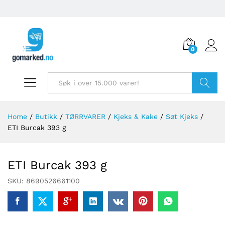
0
Søk
Home
/
Butikk
/
TØRRVARER
/
Kjeks & Kake
/
Søt Kjeks
/
ETI Burcak 393 g
ETI Burcak 393 g
SKU:
8690526661100