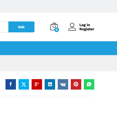
Log in
Søk
Register
0