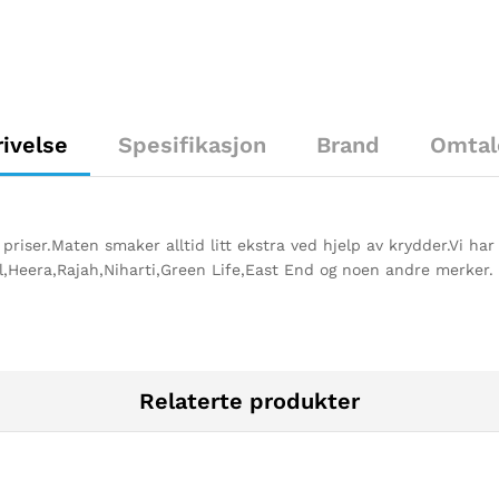
ivelse
Spesifikasjon
Brand
Omtal
e priser.Maten smaker alltid litt ekstra ved hjelp av krydder.Vi har
,Heera,Rajah,Niharti,Green Life,East End og noen andre merker.
Relaterte produkter