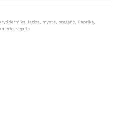
kryddermiks
,
laziza
,
mynte
,
oregano
,
Paprika
,
rmeric
,
vegeta