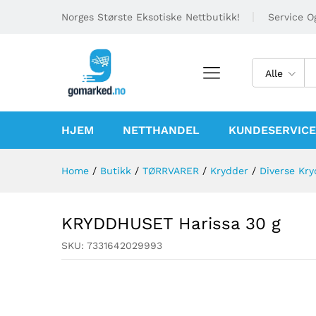
Norges Største Eksotiske Nettbutikk!
Service Og
Alle
HJEM
NETTHANDEL
KUNDESERVICE
Home
/
Butikk
/
TØRRVARER
/
Krydder
/
Diverse Kry
KRYDDHUSET Harissa 30 g
SKU:
7331642029993