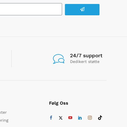
24/7 support
Dedikert støtte
Følg Oss
kter
ering