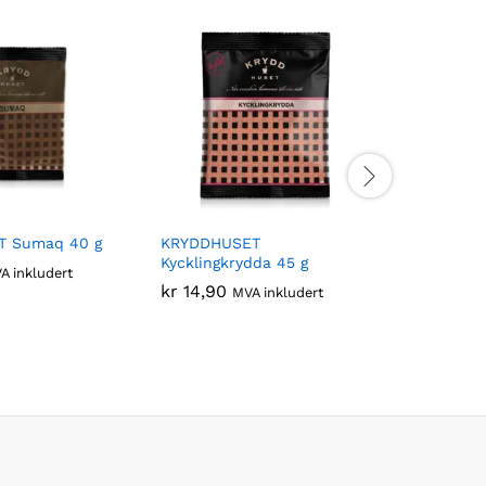
 Sumaq 40 g
KRYDDHUSET
KRYDDHUS
Kycklingkrydda 45 g
60 g
A inkludert
kr
14,90
kr
14,90
MVA inkludert