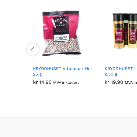
KRYDDHUSET Vitpeppar Hel
KRYDDHUSET Li
25 g
k.50 g
kr
14,90
kr
19,90
MVA inkludert
MVA in