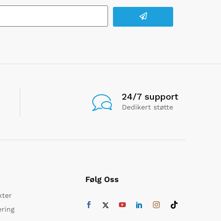
24/7 support
Dedikert støtte
Følg Oss
kter
ering