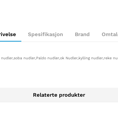
ivelse
Spesifikasjon
Brand
Omtal
udler,soba nudler,Paldo nudler,ok Nudler,kylling nudler,reke nud
Relaterte produkter