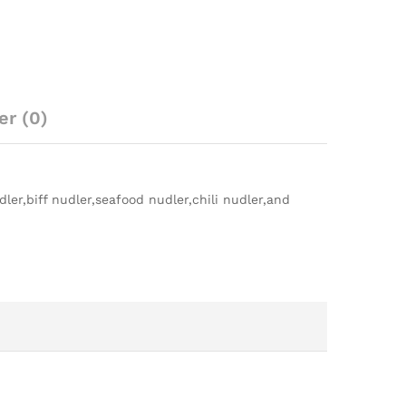
er (0)
ler,biff nudler,seafood nudler,chili nudler,and