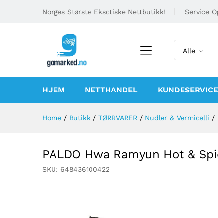
Norges Største Eksotiske Nettbutikk!
Service Og
Alle
HJEM
NETTHANDEL
KUNDESERVICE
Home
/
Butikk
/
TØRRVARER
/
Nudler & Vermicelli
/
PALDO Hwa Ramyun Hot & Spic
SKU:
648436100422