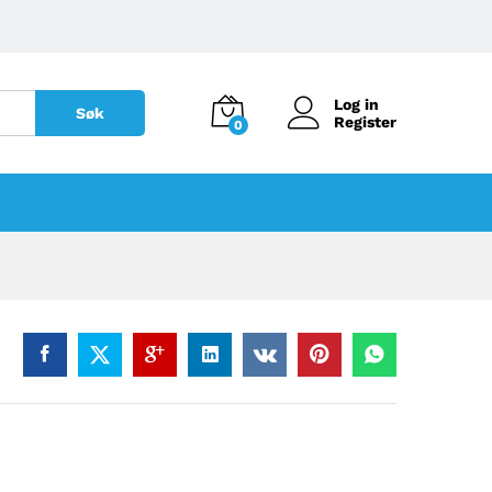
Log in
Søk
Register
0