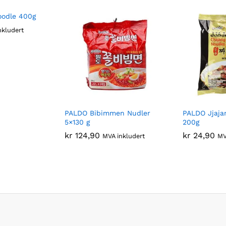
oodle 400g
nkludert
PALDO Bibimmen Nudler
PALDO Jjaja
5×130 g
200g
kr
124,90
kr
24,90
MVA inkludert
MV