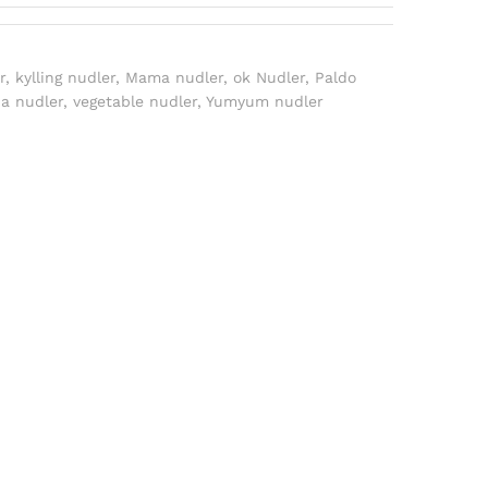
r
,
kylling nudler
,
Mama nudler
,
ok Nudler
,
Paldo
a nudler
,
vegetable nudler
,
Yumyum nudler