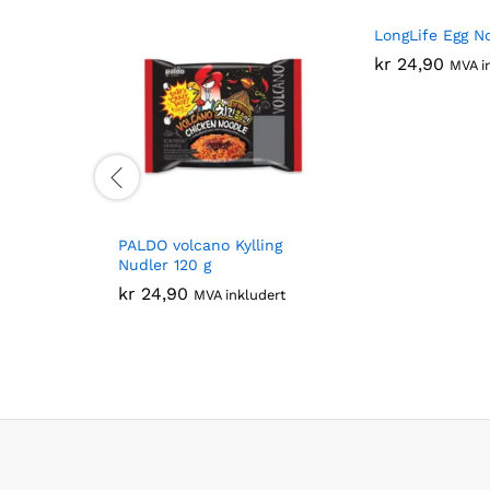
LongLife Egg N
kr
24,90
MVA i
PALDO volcano Kylling
Nudler 120 g
kr
24,90
MVA inkludert