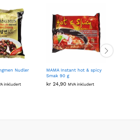
ngmen Nudler
MAMA Instant hot & spicy
MAMA Nu
Smak 90 g
Kyllingsm
kr
24,90
kr
19,90
A inkludert
MVA inkludert