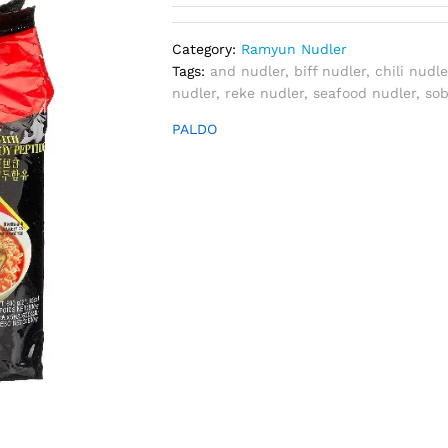
Category:
Ramyun Nudler
Tags:
and nudler
,
biff nudler
,
chili nudle
nudler
,
reke nudler
,
seafood nudler
,
sob
PALDO