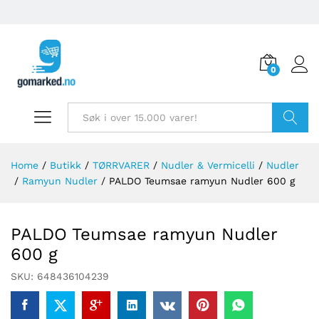
0
Søk
Home
/
Butikk
/
TØRRVARER
/
Nudler & Vermicelli
/
Nudler
/
Ramyun Nudler
/
PALDO Teumsae ramyun Nudler 600 g
PALDO Teumsae ramyun Nudler
600 g
SKU:
648436104239