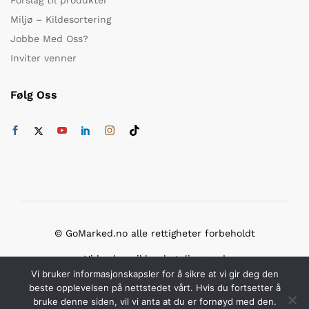
Miljø – Kildesortering
Jobbe Med Oss?
Inviter venner
Følg Oss
© GoMarked.no alle rettigheter forbeholdt
Vi bruker sikker betaling med
Vi bruker informasjonskapsler for å sikre at vi gir deg den
beste opplevelsen på nettstedet vårt. Hvis du fortsetter å
bruke denne siden, vil vi anta at du er fornøyd med den.