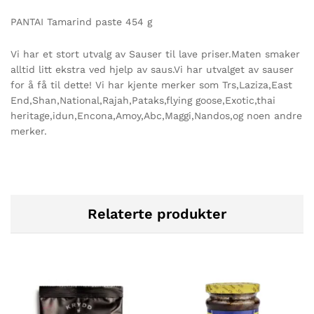
PANTAI Tamarind paste 454 g
Vi har et stort utvalg av Sauser til lave priser.Maten smaker
alltid litt ekstra ved hjelp av saus.Vi har utvalget av sauser
for å få til dette! Vi har kjente merker som Trs,Laziza,East
End,Shan,National,Rajah,Pataks,flying goose,Exotic,thai
heritage,idun,Encona,Amoy,Abc,Maggi,Nandos,og noen andre
merker.
Relaterte produkter