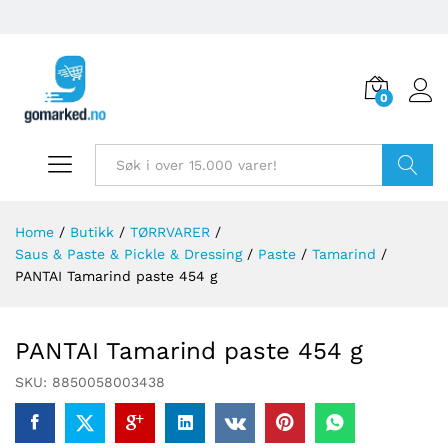
0
Søk
Home
/
Butikk
/
TØRRVARER
/
Saus & Paste & Pickle & Dressing
/
Paste
/
Tamarind
/
PANTAI Tamarind paste 454 g
PANTAI Tamarind paste 454 g
SKU:
8850058003438