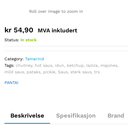
Roll over image to zoom in
kr
54,90
MVA inkludert
Status:
In stock
Category:
Tamarind
Tags:
chutney
,
hot saus
,
idun
,
ketchup
,
laziza
,
majones
,
mild saus
,
pataks
,
pickle
,
Saus
,
sterk saus
,
trs
PANTAI
Beskrivelse
Spesifikasjon
Brand