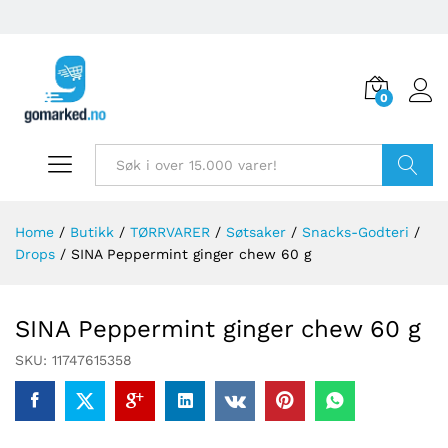
0
Søk
Home
/
Butikk
/
TØRRVARER
/
Søtsaker
/
Snacks-Godteri
/
Drops
/
SINA Peppermint ginger chew 60 g
SINA Peppermint ginger chew 60 g
SKU:
11747615358