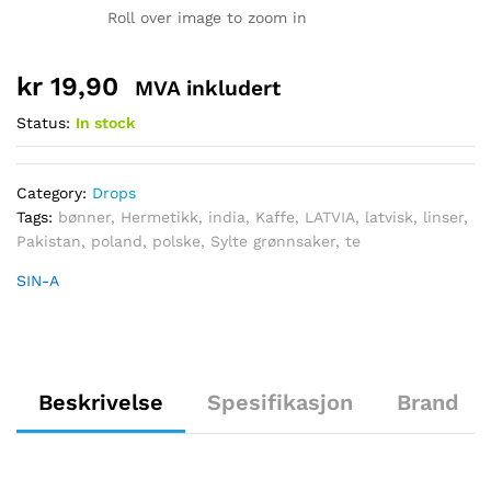
Roll over image to zoom in
kr
19,90
MVA inkludert
Status:
In stock
Category:
Drops
Tags:
bønner
,
Hermetikk
,
india
,
Kaffe
,
LATVIA
,
latvisk
,
linser
,
Pakistan
,
poland
,
polske
,
Sylte grønnsaker
,
te
SIN-A
Beskrivelse
Spesifikasjon
Brand