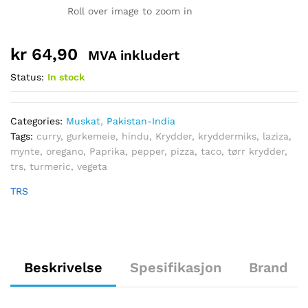
Roll over image to zoom in
kr
64,90
MVA inkludert
Status:
In stock
Categories:
Muskat
,
Pakistan-India
Tags:
curry
,
gurkemeie
,
hindu
,
Krydder
,
kryddermiks
,
laziza
,
mynte
,
oregano
,
Paprika
,
pepper
,
pizza
,
taco
,
tørr krydder
,
trs
,
turmeric
,
vegeta
TRS
Beskrivelse
Spesifikasjon
Brand