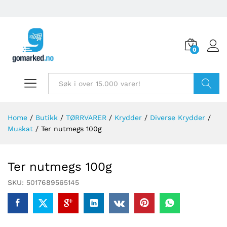
0
Søk
Home
/
Butikk
/
TØRRVARER
/
Krydder
/
Diverse Krydder
/
Muskat
/
Ter nutmegs 100g
Ter nutmegs 100g
SKU:
5017689565145