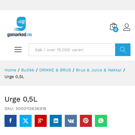
0
Søk
Home
/
Butikk
/
DRIKKE & BRUS
/
Brus & Juice & Nektar
/
Urge 0,5L
Urge 0,5L
SKU:
5000112636918