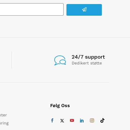
24/7 support
Dedikert støtte
Følg Oss
kter
ering