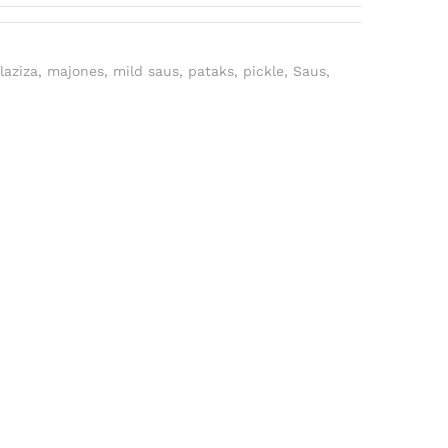
,
laziza
,
majones
,
mild saus
,
pataks
,
pickle
,
Saus
,