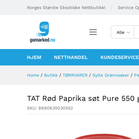
Norges Største Eksotiske Nettbutikk!
Service Og
Alle
HJEM
NETTHANDEL
KUNDESERVICE
Home
/
Butikk
/
TØRRVARER
/
Sylte Grønnsaker
/
Pe
TAT Rød Paprika søt Pure 550 
SKU:
8690635030552