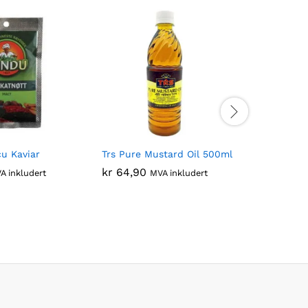
cu Kaviar
Trs Pure Mustard Oil 500ml
KOON CH
Saus 368
kr
64,90
A inkludert
MVA inkludert
kr
34,90