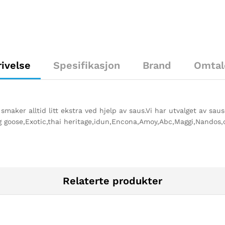
ivelse
Spesifikasjon
Brand
Omtal
 smaker alltid litt ekstra ved hjelp av saus.Vi har utvalget av sau
ng goose,Exotic,thai heritage,idun,Encona,Amoy,Abc,Maggi,Nandos
Relaterte produkter