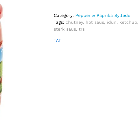
Category:
Pepper & Paprika Syltede
Tags:
chutney
,
hot saus
,
idun
,
ketchup
sterk saus
,
trs
TAT