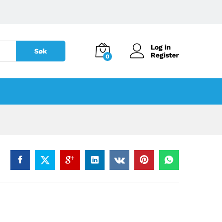
Log in
Søk
Register
0