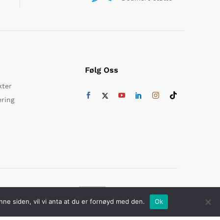
Følg Oss
kter
ering
ikker betaling med
nne siden, vil vi anta at du er fornøyd med den.
Ok
Du nylig har sett