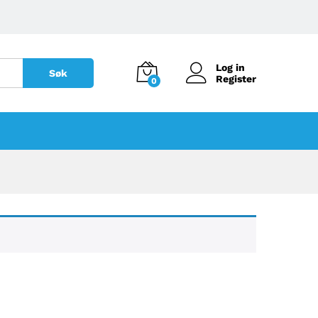
Log in
Søk
Register
0