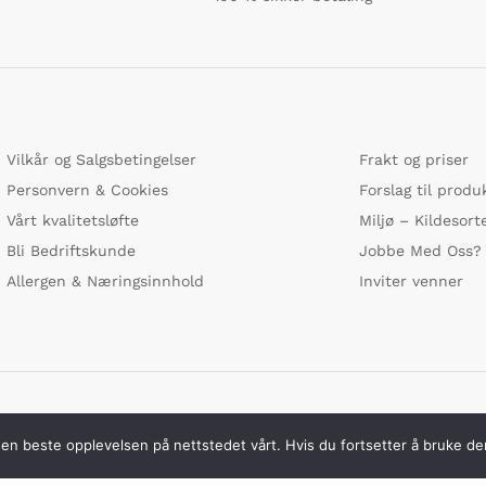
Vilkår og Salgsbetingelser
Frakt og priser
Personvern & Cookies
Forslag til produ
Vårt kvalitetsløfte
Miljø – Kildesort
Bli Bedriftskunde
Jobbe Med Oss?
Allergen & Næringsinnhold
Inviter venner
Vi bruker s
 den beste opplevelsen på nettstedet vårt. Hvis du fortsetter å bruke de