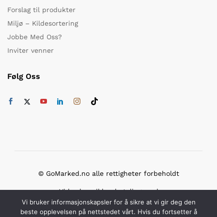
Forslag til produkter
Miljø – Kildesortering
Jobbe Med Oss?
Inviter venner
Følg Oss
© GoMarked.no alle rettigheter forbeholdt
Vi bruker sikker betaling med
Vi bruker informasjonskapsler for å sikre at vi gir deg den
beste opplevelsen på nettstedet vårt. Hvis du fortsetter å