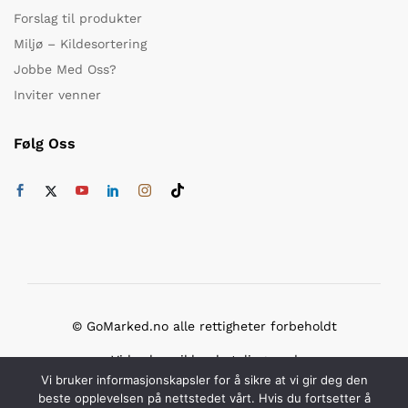
Forslag til produkter
Miljø – Kildesortering
Jobbe Med Oss?
Inviter venner
Følg Oss
© GoMarked.no alle rettigheter forbeholdt
Vi bruker sikker betaling med
Vi bruker informasjonskapsler for å sikre at vi gir deg den
beste opplevelsen på nettstedet vårt. Hvis du fortsetter å