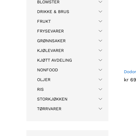
BLOMSTER
DRIKKE & BRUS
FRUKT
FRYSEVARER
GRØNNSAKER
KJØLEVARER
KJØTT AVDELING
NONFOOD
Dodon
kr
kr
69
69
OLJER
RIS
STORKJØKKEN
TØRRVARER