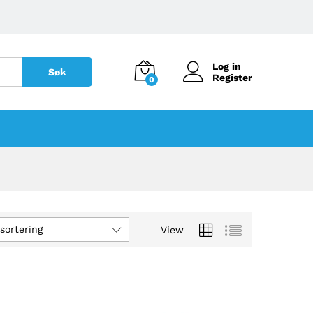
Log in
Søk
Register
0
sortering
View