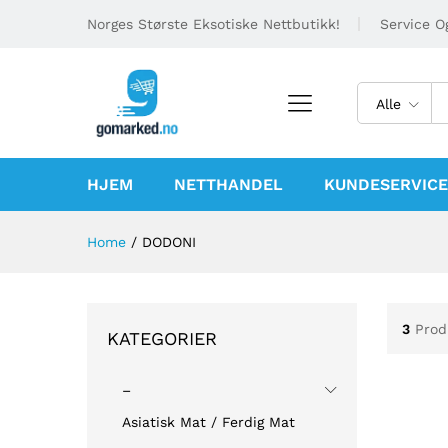
Norges Største Eksotiske Nettbutikk!
Service Og
Alle
HJEM
NETTHANDEL
KUNDESERVICE
Home
/
DODONI
3
Prod
KATEGORIER
–
Asiatisk Mat / Ferdig Mat