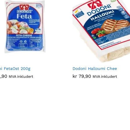
i FetaOst 200g
Dodoni Halloumi Chee
,90
,90
kr
kr
79,90
79,90
MVA inkludert
MVA inkludert