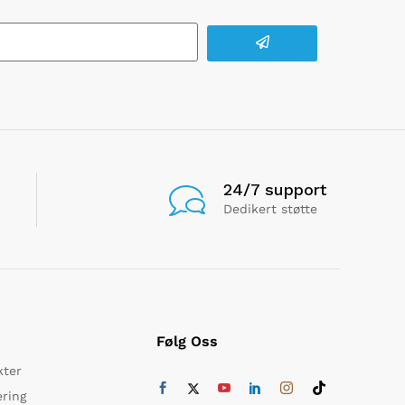
24/7 support
Dedikert støtte
Følg Oss
kter
ering