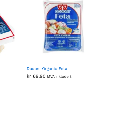
Dodoni Organic Feta
kr
kr
69,90
69,90
MVA inkludert