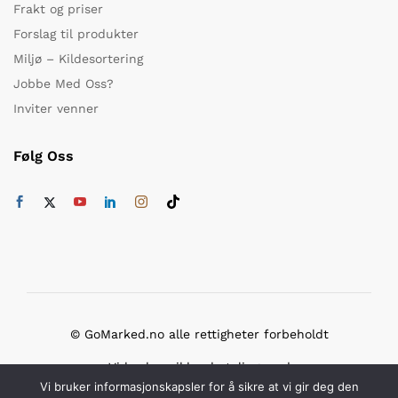
Frakt og priser
Forslag til produkter
Miljø – Kildesortering
Jobbe Med Oss?
Inviter venner
Følg Oss
© GoMarked.no alle rettigheter forbeholdt
Vi bruker sikker betaling med
Vi bruker informasjonskapsler for å sikre at vi gir deg den