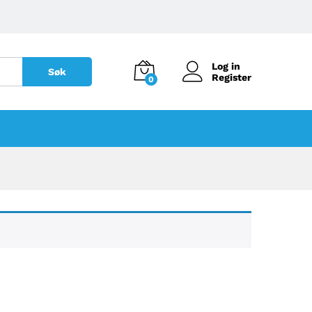
Log in
Søk
Register
0