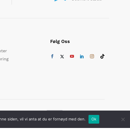
Følg Oss
kter
ering
ikker betaling med
nne siden, vil vi anta at du er fornøyd med den.
Ok
Du nylig har sett