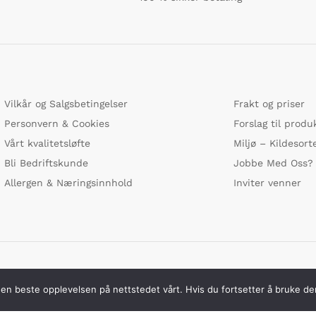
Vilkår og Salgsbetingelser
Frakt og priser
Personvern & Cookies
Forslag til produ
Vårt kvalitetsløfte
Miljø – Kildesort
Bli Bedriftskunde
Jobbe Med Oss?
Allergen & Næringsinnhold
Inviter venner
Vi bruker s
 den beste opplevelsen på nettstedet vårt. Hvis du fortsetter å bruke de