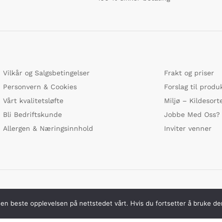
Vilkår og Salgsbetingelser
Frakt og priser
Personvern & Cookies
Forslag til produ
Vårt kvalitetsløfte
Miljø – Kildesort
Bli Bedriftskunde
Jobbe Med Oss?
Allergen & Næringsinnhold
Inviter venner
Vi bruker s
 den beste opplevelsen på nettstedet vårt. Hvis du fortsetter å bruke de