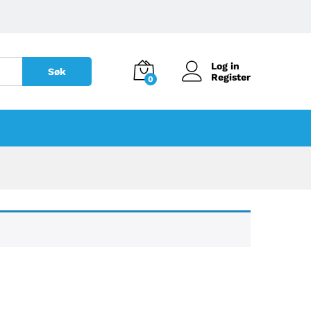
Log in
Søk
Register
0