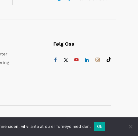
Følg Oss
kter
ering
ikker betaling med
nne siden, vil vi anta at du er fornøyd med den.
Ok
Du nylig har sett