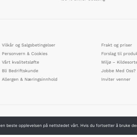
Vilkår og Salgsbetingelser
Frakt og priser
Personvern & Cookies
Forslag til produ
Vårt kvalitetsløfte
Miljø – Kildesort
Bli Bedriftskunde
Jobbe Med Oss?
Allergen & Næringsinnhold
Inviter venner
Vi bruker s
 den beste opplevelsen på nettstedet vårt. Hvis du fortsetter å bruke de