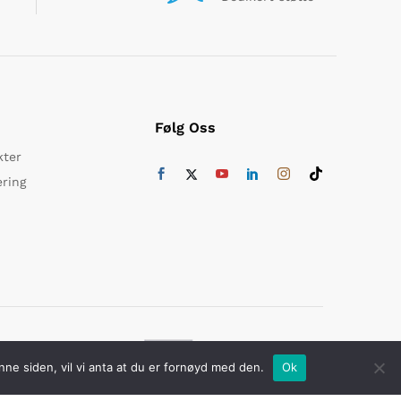
Følg Oss
kter
ering
ikker betaling med
nne siden, vil vi anta at du er fornøyd med den.
Ok
Du nylig har sett