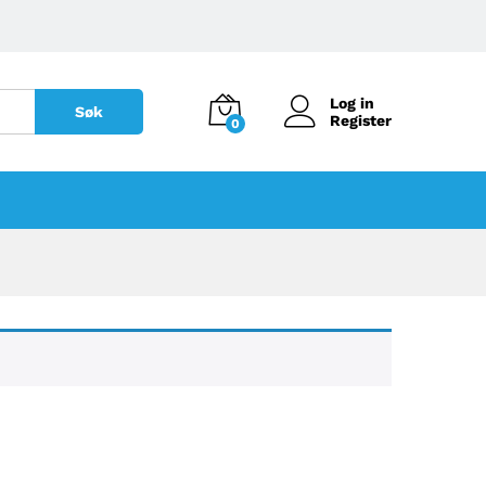
Log in
Søk
Register
0