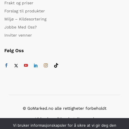
Frakt og priser
Forslag til produkter
Miljø – Kildesortering
Jobbe Med Oss?
Inviter venner
Følg Oss
© GoMarked.no alle rettigheter forbeholdt
Vi bruker sikker betaling med
Vi bruker informasjonskapsler for å sikre at vi gir deg den