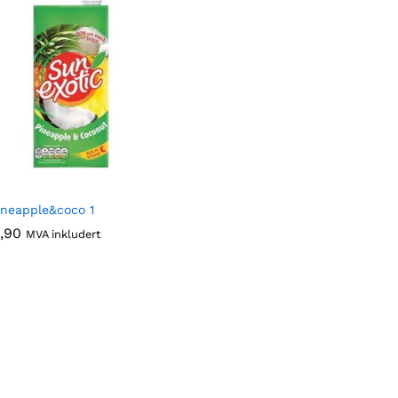
ineapple&coco 1
,90
,90
MVA inkludert