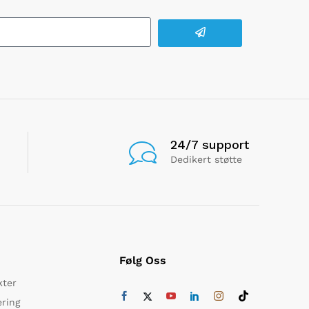
24/7 support
Dedikert støtte
Følg Oss
kter
ering