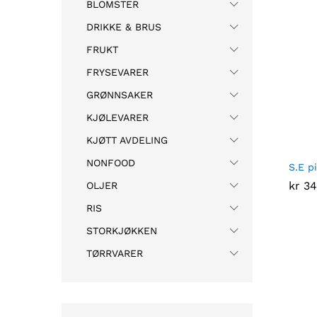
BLOMSTER
DRIKKE & BRUS
FRUKT
FRYSEVARER
GRØNNSAKER
KJØLEVARER
KJØTT AVDELING
NONFOOD
S.E p
kr
kr
34
34
OLJER
RIS
STORKJØKKEN
TØRRVARER