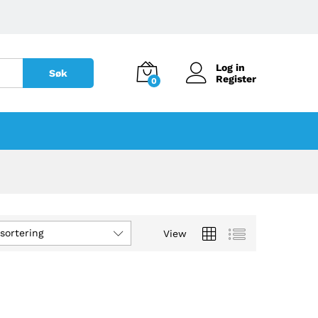
Log in
Søk
Register
0
sortering
View