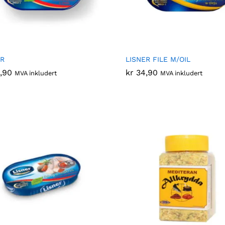
ER
LISNER FILE M/OIL
,90
,90
kr
kr
34,90
34,90
MVA inkludert
MVA inkludert