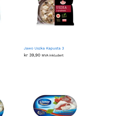
Jawo Uszka Kapusta 3
kr
kr
39,90
39,90
MVA inkludert