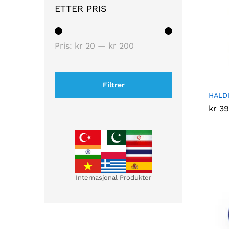
ETTER PRIS
Pris:
kr 20
—
kr 200
Filtrer
HALDI
kr
kr
39
39
Internasjonal Produkter