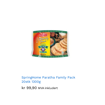
SpringHome Paratha Family Pack
20stk 1300g
kr
kr
99,90
99,90
MVA inkludert