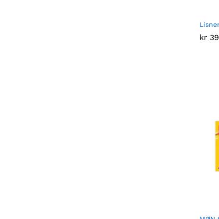
Lisner
kr
kr
39
39
MØN S