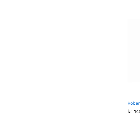
Rober
kr
kr
14
14