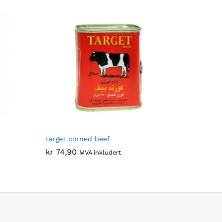
target corned beef
kr
kr
74,90
74,90
MVA inkludert