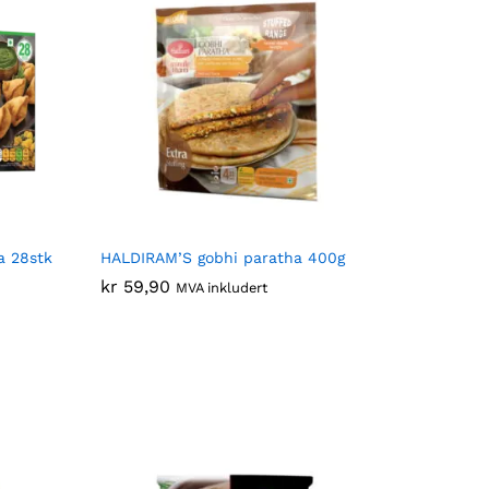
a 28stk
HALDIRAM’S gobhi paratha 400g
kr
kr
59,90
59,90
MVA inkludert