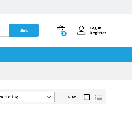
Log in
Søk
Register
0
sortering
View