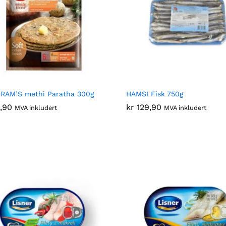
RAM’S methi Paratha 300g
HAMSI Fisk 750g
,90
,90
kr
kr
129,90
129,90
MVA inkludert
MVA inkludert