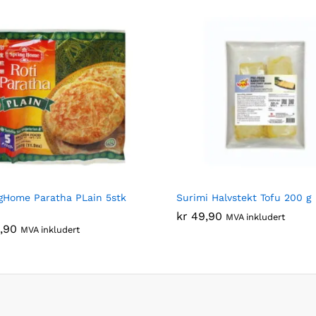
gHome Paratha PLain 5stk
Surimi Halvstekt Tofu 200 g
kr
kr
49,90
49,90
MVA inkludert
,90
,90
MVA inkludert