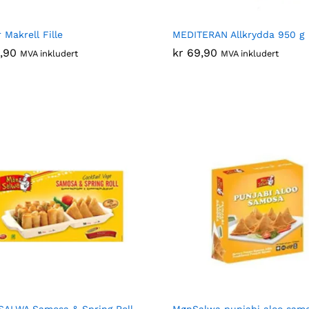
 Makrell Fille
MEDITERAN Allkrydda 950 g
,90
,90
kr
kr
69,90
69,90
MVA inkludert
MVA inkludert
ALWA Samosa & Spring Roll
MønSalwa punjabi aloo samo