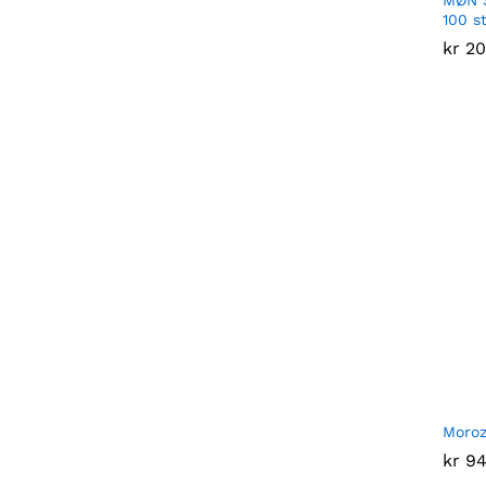
100 s
kr
kr
20
20
Moroz
kr
kr
94
94