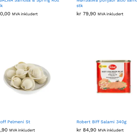
tk
stk
0,00
0,00
kr
kr
79,90
79,90
MVA inkludert
MVA inkludert
off Pelmeni St
Robert Biff Salami 340g
,90
,90
kr
kr
84,90
84,90
MVA inkludert
MVA inkludert