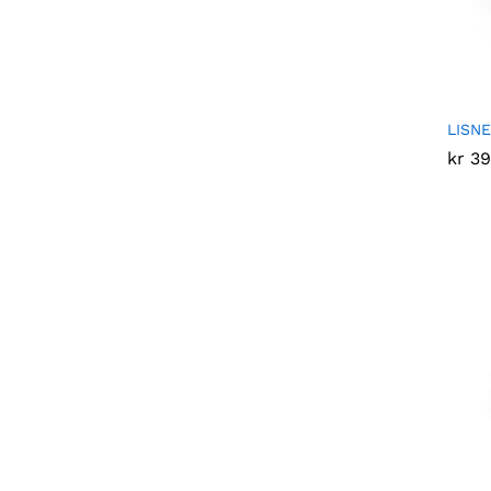
LISN
kr
kr
39
39