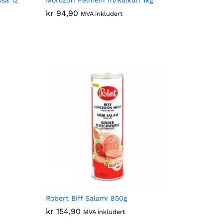
kr
kr
94,90
94,90
MVA inkludert
Robert Biff Salami 850g
kr
kr
154,90
154,90
MVA inkludert