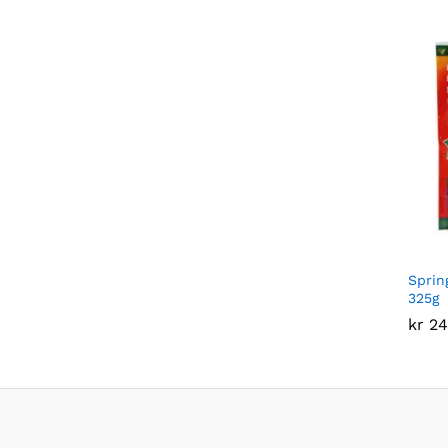
Sprin
325g
kr
kr
24
24