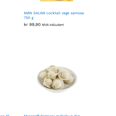
MØN SALWA cocktail vege samosa
750 g
kr
kr
99,90
99,90
MVA inkludert
sa 12
Morozoff Pelmeni m/Kalkun 1kg