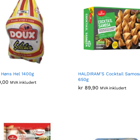
Høns Hel 1400g
HALDIRAM’S Cocktail Samos
650g
0,00
0,00
MVA inkludert
kr
kr
89,90
89,90
MVA inkludert