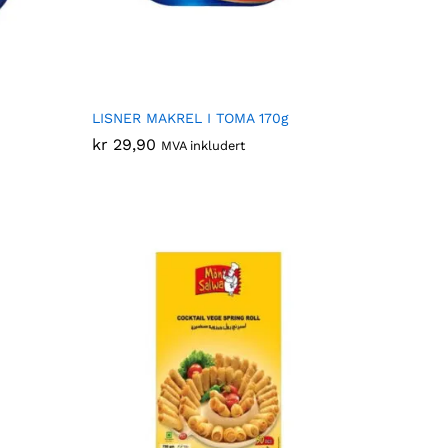
LISNER MAKREL I TOMA 170g
kr
kr
29,90
29,90
MVA inkludert