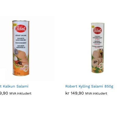
t Kalkun Salami
Robert Kylling Salami 850g
9,90
9,90
kr
kr
149,90
149,90
MVA inkludert
MVA inkludert